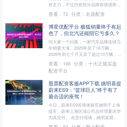
对乏力，不过仍有部分品牌表现强势，
逆势高增，稳坐市场龙头。 智通财经
查看：
72
分类：
名鼎配资
APP了解到，7月份汽....
博星优配平台 极狐销量终于有起
色了，但北汽还能陪它亏多久？
问大家一个问题，一家汽车品牌连续几
年销量大涨，2025年卖了16万辆，
2026年前七个月又卖了超过10万辆，同
比增长80%，这算不算翻身成功？ 看起
查看：
166
分类：
十大正规实盘
来当然算。 ....
配资平台
股票配资客服APP下载 姚明喜提
蔚来ES9：“篮球巨人”终于有了
最合适的座驾！
今日，蔚来ES9首席体验官姚明于上海
提车，蔚来上海区域公司总经理夏庆华
为其交付。 在交付现场，姚明直观感
受了天行全主动悬架的互动演示，表示
查看：
63
分类：
网上配资