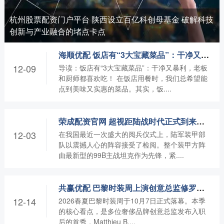
杭州股票配资门户平台 陕西设立百亿科创母基金 破解科技
创新与产业融合的堵点卡点
海顺优配 饭店有“3大宝藏菜品”：干净又暴利，老板和厨师都喜欢吃！
12-09
导读：饭店有“3大宝藏菜品”：干净又暴利，老板
和厨师都喜欢吃！ 在饭店用餐时，我们总希望能
点到美味又实惠的菜品。其实，饭....
荣成配资官网 超视距陆战时代正式到来——从九三阅兵100坦克和100突击车说起
12-03
在我国最近一次盛大的阅兵仪式上，陆军装甲部
队以震撼人心的阵容接受了检阅。整个装甲方阵
由最新型的99B主战坦克作为先锋，紧....
共赢优配 巴黎时装周上演创意总监修罗场？迪奥好评如潮，罗意威失意
12-14
2026春夏巴黎时装周于10月7日正式落幕。本季
的核心看点，是多位奢侈品牌创意总监发布入职
后的首秀，Matthieu B....