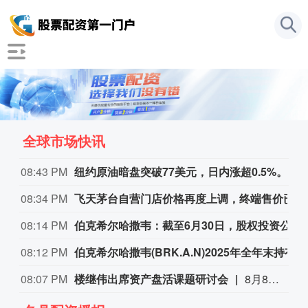
全球市场快讯
08:43 PM
纽约原油暗盘突破77美元，日内涨超0.5%。
08:34 PM
飞天茅台自营门店价格再度上调，终端售价已涨至1760元/瓶
08:14 PM
伯克希尔哈撒韦：截至6月30日，股权投资公允价值总额的66%集中在美国运通、苹果、美国银行、Alphabet及可口可乐这五家公司。
08:12 PM
伯克希尔哈撒韦(BRK.A.N)2025年全年末持有的固定收益证券投资公允价值达170.34亿美元，其中，对美债、外国债券、企业债券的投资公允价值分别为30.02亿美元，126.68亿美元，13.64亿美元。
08:07 PM
楼继伟出席资产盘活课题研讨会
8月8日上午，全球财富管理论坛在京召开“地方国有存量资产盘活进展、难点与策略”课题研讨会，楼继伟出席会议并做总结发言。楼继伟在发言中表示，盘活国有资产既是近期的当务之急，也是一项长期性的战略任务。当前我国GDP平减指数阶段性承压走低，财政维持紧平衡格局的压力持续攀升；我国税收结构以间接税为主体，税收收入增速显著弱于名义GDP增速，财政内生增收动能受限。叠加土地财政收入大幅收缩，地方隐性债务化解、长期限国债常态化发行带来的利息支出刚性上涨，收支两端压力持续凸显。综合多重现实约束来看，国有存量资产盘活并非短期应急手段，而是一项需要常态化、长效化推进的重点工作。（全球财富管理论坛）