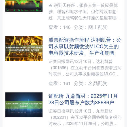
🔥 说到天秤座，很多人第一反应是优
雅、理智和追求平衡。但你有没有想
过，真正能驾驭住天秤座的星座有哪些
呢？✨ 🎯 天秤座在感情中需要一个懂
查看：
146
分类：
网上配资
得他们、支持他们的人。他....
股票配资操作流程 达利凯普：公
司从事以射频微波MLCC为主的
电容器技术研发、生产和销售
证券日报网讯12月10日，达利凯普
（301566）在互动平台回答投资者提问
时表示，公司从事以射频微波MLCC为
主的电容器技术研发、生产和销售，
查看：
161
分类：
名鼎配资
SLCC产品主要应....
证配所 九鼎新材：2025年11月
28日公司股东户数为38686户
证券日报网讯12月10日，九鼎新材
（002201）在互动平台回答投资者提问
时表示，2025年11月28日，公司股东