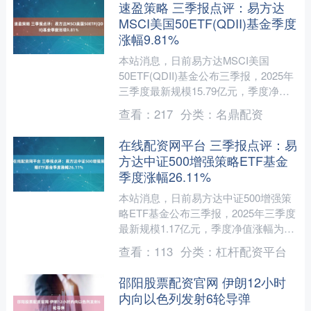
速盈策略 三季报点评：易方达
MSCI美国50ETF(QDII)基金季度
涨幅9.81%
本站消息，日前易方达MSCI美国
50ETF(QDII)基金公布三季报，2025年
三季度最新规模15.79亿元，季度净值
涨幅为9.81%。 从业绩表现来看，易方
查看：
217
分类：
名鼎配资
达....
在线配资网平台 三季报点评：易
方达中证500增强策略ETF基金
季度涨幅26.11%
本站消息，日前易方达中证500增强策
略ETF基金公布三季报，2025年三季度
最新规模1.17亿元，季度净值涨幅为
26.11%。 从业绩表现来看，易方达中
查看：
113
分类：
杠杆配资平台
证500....
邵阳股票配资官网 伊朗12小时
内向以色列发射6轮导弹