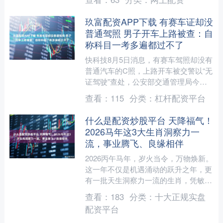
ES9带来了极度舒适的....
玖富配资APP下载 有赛车证却没
普通驾照 男子开车上路被查：自
称科目一考多遍都过不了
快科技8月5日消息，有赛车驾照却没有
普通汽车的C照，上路开车被交警以“无
证驾驶”查处，公安部交通管理局今日
发文披露了这样一起离谱案例。 据介
查看：
115
分类：
杠杆配资平台
绍，近日，在莆炎高速....
什么是配资炒股平台 天降福气！
2026马年这3大生肖洞察力一
流，事业腾飞、良缘相伴
2026丙午马年，岁火当令，万物焕新。
这一年不仅是机遇涌动的跃升之年，更
有一批天生洞察力一流的生肖，凭敏锐
眼光捕捉风口、化解难题，既迎来事业
查看：
183
分类：
十大正规实盘
腾飞的高光时刻，又能....
配资平台