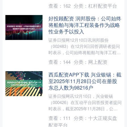
户数为38686户。....
查看：
162
分类：
杠杆配资平台
好投顾配资 润邦股份：公司始终
将船舶与海洋工程装备作为战略
性业务予以投入
证券日报网12月10日讯润邦股份
（002483）在12月9日回答调研者提问
时表示，公司始终将船舶与海洋工程装
备作为战略性业务予以投入，经过多年
查看：
144
分类：
网上配资
发展，已构建起扎实....
西瓜配资APP下载 兴业银锡：截
至2025年11月28日公司在册股
东总人数为98216户
证券日报网讯12月10日，兴业银锡
（000426）在互动平台回答投资者提问
时表示，截至2025年11月28日，公司
在册股东总人数为98216户。....
查看：
111
分类：
十大正规实盘
配资平台