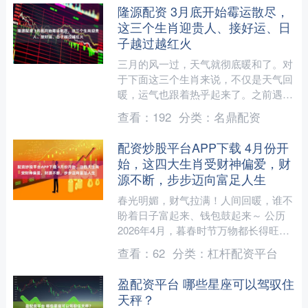
隆源配资 3月底开始霉运散尽，
这三个生肖迎贵人、接好运、日
子越过越红火
三月的风一过，天气就彻底暖和了。对
于下面这三个生肖来说，不仅是天气回
暖，运气也跟着热乎起来了。之前遇到
的糟心事，从月底开始就慢慢散了。贵
查看：
192
分类：
名鼎配资
人会主动上门，日子也一天....
配资炒股平台APP下载 4月份开
始，这四大生肖受财神偏爱，财
源不断，步步迈向富足人生
春光明媚，财气拉满！人间回暖，谁不
盼着日子富起来、钱包鼓起来～ 公历
2026年4月，暮春时节万物都长得旺，
清明一过，更是处处透着吉祥气，对应
查看：
62
分类：
杠杆配资平台
农历丙午马年二月十五....
盈配资平台 哪些星座可以驾驭住
天秤？