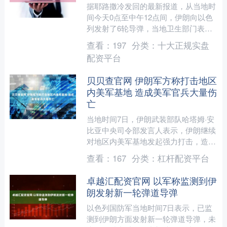
据耶路撒冷发回的最新报道，从当地时
间今天0点至中午12点间，伊朗向以色
列发射了6轮导弹，当地卫生部门表
示，暂时没有人员伤亡报告。另据以军
查看：
197
分类：
十大正规实盘
公布的消息，以军在6日夜....
配资平台
贝贝查官网 伊朗军方称打击地区
内美军基地 造成美军官兵大量伤
亡
当地时间7日，伊朗武装部队哈塔姆·安
比亚中央司令部发言人表示，伊朗继续
对地区内美军基地发起强力打击，造成
大量美军士兵和指挥官死伤，其军事基
查看：
167
分类：
杠杆配资平台
础设施等也遭到重大破坏....
卓越汇配资官网 以军称监测到伊
朗发射新一轮弹道导弹
以色列国防军当地时间7日表示，已监
测到伊朗方面发射新一轮弹道导弹，未