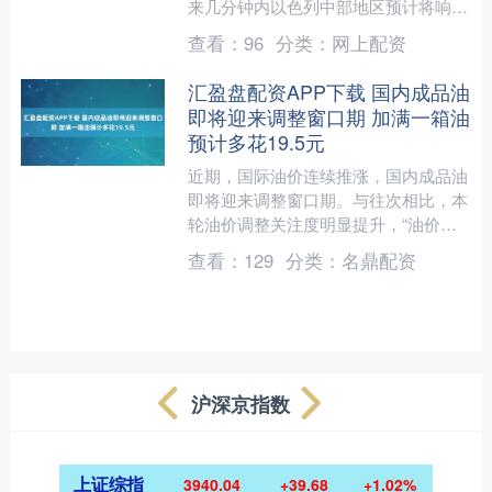
来几分钟内以色列中部地区预计将响起
防空警报。 (央视新闻)....
查看：
96
分类：
网上配资
汇盈盘配资APP下载 国内成品油
即将迎来调整窗口期 加满一箱油
预计多花19.5元
近期，国际油价连续推涨，国内成品油
即将迎来调整窗口期。与往次相比，本
轮油价调整关注度明显提升，“油价调
整”“油价或涨超70%”等词条近期登上热
查看：
129
分类：
名鼎配资
搜。 据卓创资讯数....
沪深京指数
上证综指
3940.04
+39.68
+1.02%